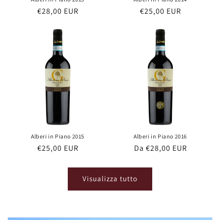
Prezzo
€28,00 EUR
Prezzo
€25,00 EUR
di
di
listino
listino
Alberi in Piano 2015
Alberi in Piano 2016
Prezzo
€25,00 EUR
Prezzo
Da €28,00 EUR
di
di
listino
listino
Visualizza tutto