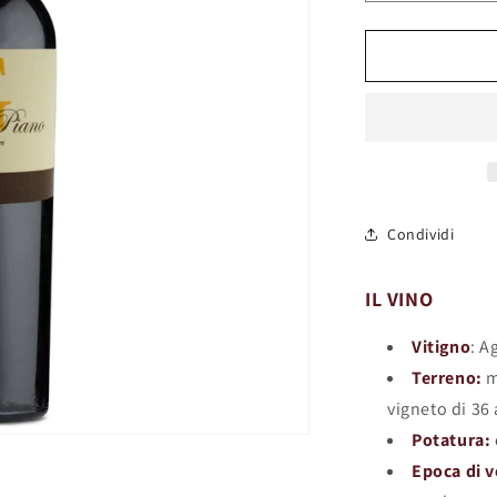
quantità
per
Alberi
in
Piano
2015
Condividi
IL VINO
Vitigno
: A
Terreno:
m
vigneto di 36
Potatura:
Epoca di 