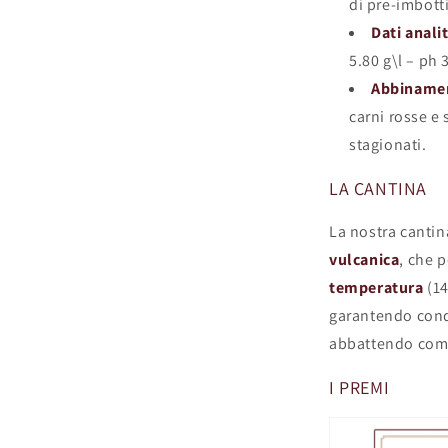
di pre-imbott
Dati analit
5.80 g\l – ph 
Abbinamen
carni rosse e
stagionati.
LA CANTINA
La nostra cantin
vulcanica
, che 
temperatura
(14
garantendo condi
abbattendo com
I PREMI