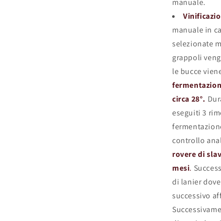
manuale.
Vinificazi
manuale in ca
selezionate m
grappoli veng
le bucce viene
fermentazion
circa 28°.
Dur
eseguiti 3 rim
fermentazione,
controllo anal
rovere di sla
mesi
.
Success
di lanier dov
successivo af
Successivamen