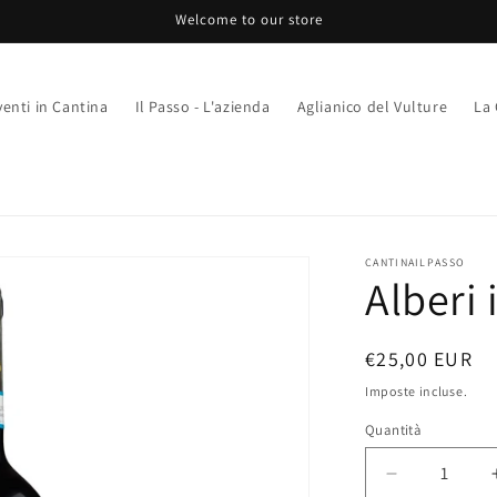
Welcome to our store
venti in Cantina
Il Passo - L'azienda
Aglianico del Vulture
La 
CANTINAILPASSO
Alberi 
Prezzo
€25,00 EUR
di
Imposte incluse.
listino
Quantità
Quantità
Diminuisci