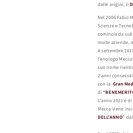
dalle origini, il
D
Nel 2006 Fabio M
Scienze e Tecnol
comincia da sub
molte aziende, ad
A settembre 2011
l’enologo Mecca t
suo nome rientra 
2 anni consecuti
con la
Gran Med
di
“
BENEMERITO
L’anno 2021 è di
Mecca viene insi
DELL’ANNO
” da