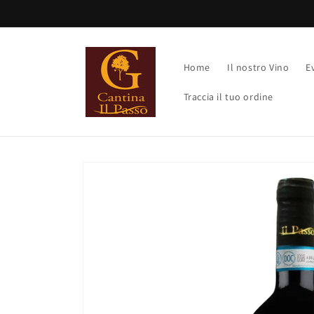
Vai
direttamente
ai contenuti
Home
Il nostro Vino
E
Traccia il tuo ordine
Passa alle
informazioni
sul prodotto