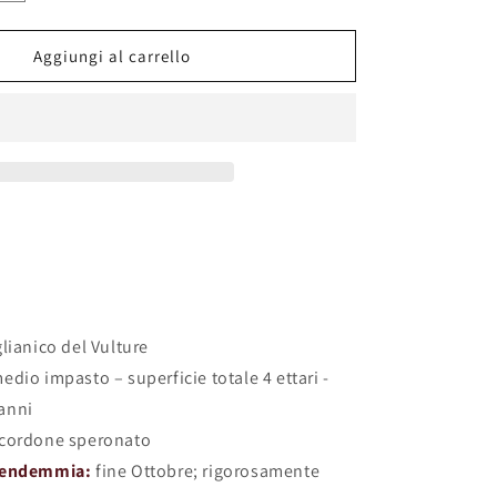
quantità
per
Alberi
Aggiungi al carrello
in
Piano
2015
glianico del Vulture
edio impasto – superficie totale 4 ettari -
 anni
cordone speronato
vendemmia:
fine Ottobre; rigorosamente