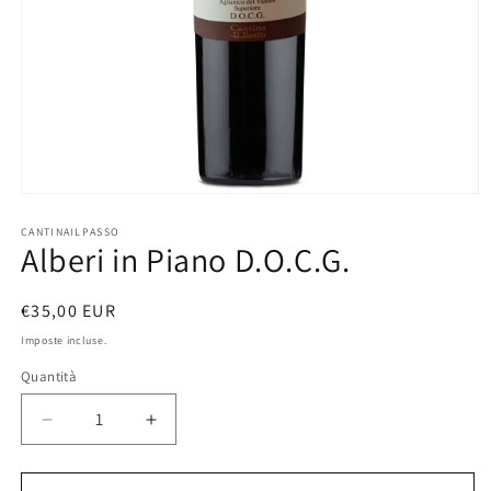
Apri
contenuti
multimediali
CANTINAILPASSO
Alberi in Piano D.O.C.G.
1
in
finestra
modale
Prezzo
€35,00 EUR
di
Imposte incluse.
listino
Quantità
Quantità
Diminuisci
Aumenta
quantità
quantità
per
per