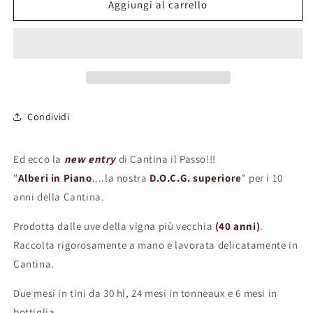
Alberi
Alberi
Aggiungi al carrello
in
in
Piano
Piano
D.O.C.G.
D.O.C.G.
Condividi
Ed ecco la
new entry
di Cantina il Passo!!!
"
Alberi in Piano
....la nostra
D.O.C.G.
superiore
" per i 10
anni della Cantina.
Prodotta dalle uve della vigna più vecchia
(40 anni)
.
Raccolta rigorosamente a mano e lavorata delicatamente in
Cantina.
Due mesi in tini da 30 hl, 24 mesi in tonneaux e 6 mesi in
bottiglia.