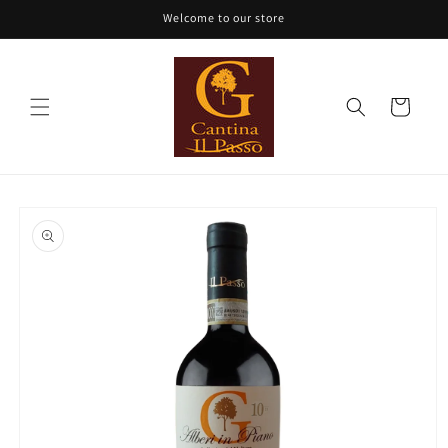
Vai
Welcome to our store
direttamente
ai contenuti
Carrello
Passa alle
informazioni
sul prodotto