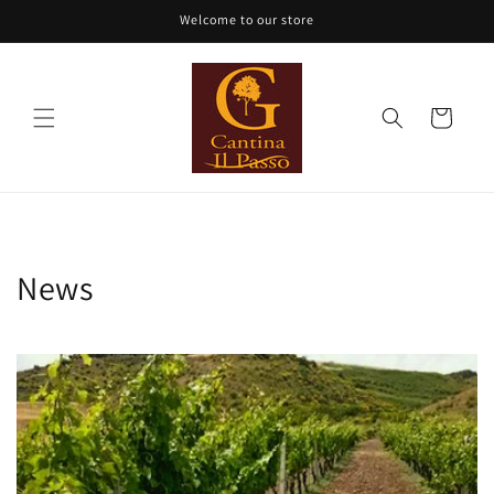
Vai
Welcome to our store
direttamente
ai contenuti
Carrello
News