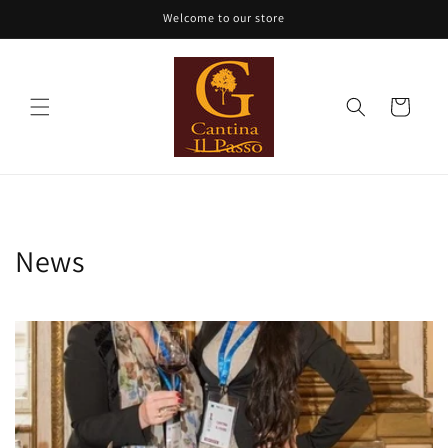
Vai
Welcome to our store
direttamente
ai contenuti
Carrello
News